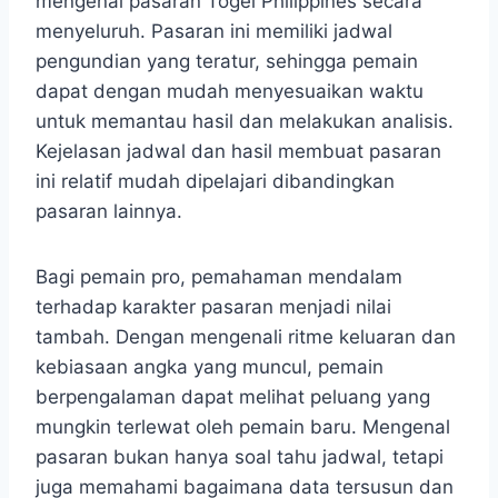
mengenal pasaran Togel Philippines secara
menyeluruh. Pasaran ini memiliki jadwal
pengundian yang teratur, sehingga pemain
dapat dengan mudah menyesuaikan waktu
untuk memantau hasil dan melakukan analisis.
Kejelasan jadwal dan hasil membuat pasaran
ini relatif mudah dipelajari dibandingkan
pasaran lainnya.
Bagi pemain pro, pemahaman mendalam
terhadap karakter pasaran menjadi nilai
tambah. Dengan mengenali ritme keluaran dan
kebiasaan angka yang muncul, pemain
berpengalaman dapat melihat peluang yang
mungkin terlewat oleh pemain baru. Mengenal
pasaran bukan hanya soal tahu jadwal, tetapi
juga memahami bagaimana data tersusun dan