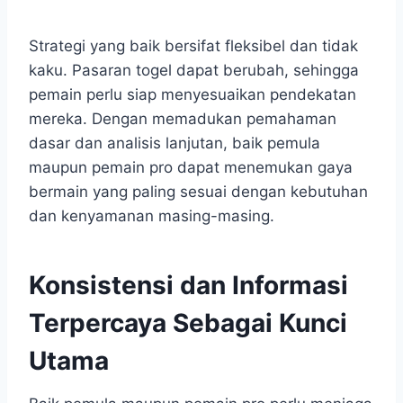
Strategi yang baik bersifat fleksibel dan tidak
kaku. Pasaran togel dapat berubah, sehingga
pemain perlu siap menyesuaikan pendekatan
mereka. Dengan memadukan pemahaman
dasar dan analisis lanjutan, baik pemula
maupun pemain pro dapat menemukan gaya
bermain yang paling sesuai dengan kebutuhan
dan kenyamanan masing-masing.
Konsistensi dan Informasi
Terpercaya Sebagai Kunci
Utama