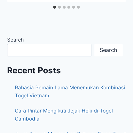
Search
Search
Recent Posts
Rahasia Pemain Lama Menemukan Kombinasi
Togel Vietnam
Cara Pintar Mengikuti Jejak Hoki di Togel
Cambodia