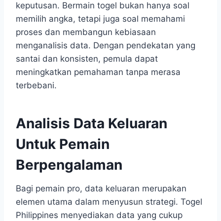
keputusan. Bermain togel bukan hanya soal
memilih angka, tetapi juga soal memahami
proses dan membangun kebiasaan
menganalisis data. Dengan pendekatan yang
santai dan konsisten, pemula dapat
meningkatkan pemahaman tanpa merasa
terbebani.
Analisis Data Keluaran
Untuk Pemain
Berpengalaman
Bagi pemain pro, data keluaran merupakan
elemen utama dalam menyusun strategi. Togel
Philippines menyediakan data yang cukup