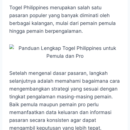
h
a
e
e
k
i
h
a
c
s
l
y
n
a
Togel Philippines merupakan salah satu
t
e
s
e
p
e
r
pasaran populer yang banyak diminati oleh
s
b
e
g
e
e
berbagai kalangan, mulai dari pemain pemula
A
o
n
r
hingga pemain berpengalaman.
p
o
g
a
p
k
e
m
r
Setelah mengenal dasar pasaran, langkah
selanjutnya adalah memahami bagaimana cara
mengembangkan strategi yang sesuai dengan
tingkat pengalaman masing-masing pemain.
Baik pemula maupun pemain pro perlu
memanfaatkan data keluaran dan informasi
pasaran secara konsisten agar dapat
mengambil keputusan yang lebih tepat.