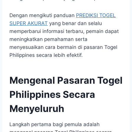
Dengan mengikuti panduan
PREDIKSI TOGEL
SUPER AKURAT
yang benar dan selalu
memperbarui informasi terbaru, pemain dapat
meningkatkan pemahaman serta
menyesuaikan cara bermain di pasaran Togel
Philippines secara lebih efektif.
Mengenal Pasaran Togel
Philippines Secara
Menyeluruh
Langkah pertama bagi pemula adalah