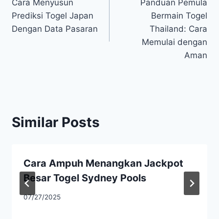
Cara Menyusun
Panduan Pemula
navigation
Prediksi Togel Japan
Bermain Togel
Dengan Data Pasaran
Thailand: Cara
Memulai dengan
Aman
Similar Posts
Cara Ampuh Menangkan Jackpot
Besar Togel Sydney Pools
07/27/2025