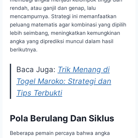
rendah, atau ganjil dan genap, lalu
mencampurnya. Strategi ini memanfaatkan
peluang matematis agar kombinasi yang dipilih
lebih seimbang, meningkatkan kemungkinan
angka yang diprediksi muncul dalam hasil
berikutnya.
Baca Juga:
Trik Menang di
Togel Maroko: Strategi dan
Tips Terbukti
Pola Berulang Dan Siklus
Beberapa pemain percaya bahwa angka