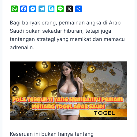
W
F
M
T
S
L
X
S
h
a
e
e
k
i
h
a
c
s
l
y
n
a
Bagi banyak orang, permainan angka di Arab
t
e
s
e
p
e
r
Saudi bukan sekadar hiburan, tetapi juga
s
b
e
g
e
e
tantangan strategi yang memikat dan memacu
A
o
n
r
adrenalin.
p
o
g
a
p
k
e
m
r
Keseruan ini bukan hanya tentang