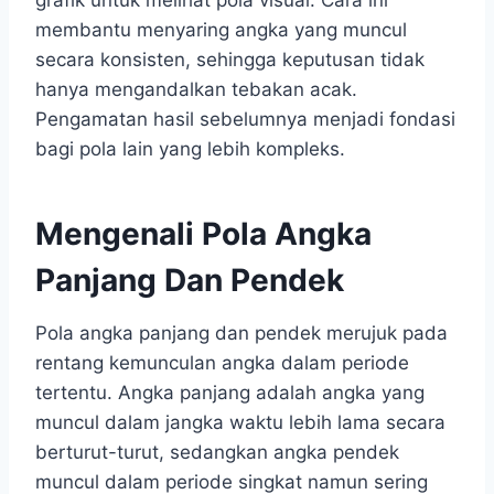
grafik untuk melihat pola visual. Cara ini
membantu menyaring angka yang muncul
secara konsisten, sehingga keputusan tidak
hanya mengandalkan tebakan acak.
Pengamatan hasil sebelumnya menjadi fondasi
bagi pola lain yang lebih kompleks.
Mengenali Pola Angka
Panjang Dan Pendek
Pola angka panjang dan pendek merujuk pada
rentang kemunculan angka dalam periode
tertentu. Angka panjang adalah angka yang
muncul dalam jangka waktu lebih lama secara
berturut-turut, sedangkan angka pendek
muncul dalam periode singkat namun sering