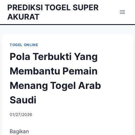
Skip
PREDIKSI TOGEL SUPER
to
AKURAT
content
TOGEL ONLINE
Pola Terbukti Yang
Membantu Pemain
Menang Togel Arab
Saudi
01/27/2026
Bagikan