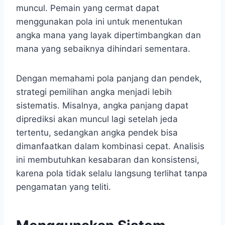
muncul. Pemain yang cermat dapat
menggunakan pola ini untuk menentukan
angka mana yang layak dipertimbangkan dan
mana yang sebaiknya dihindari sementara.
Dengan memahami pola panjang dan pendek,
strategi pemilihan angka menjadi lebih
sistematis. Misalnya, angka panjang dapat
diprediksi akan muncul lagi setelah jeda
tertentu, sedangkan angka pendek bisa
dimanfaatkan dalam kombinasi cepat. Analisis
ini membutuhkan kesabaran dan konsistensi,
karena pola tidak selalu langsung terlihat tanpa
pengamatan yang teliti.