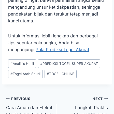
penting diingat bahwa permainan angka selalu
mengandung unsur ketidakpastian, sehingga
pendekatan bijak dan terukur tetap menjadi
kunci utama.
Untuk informasi lebih lengkap dan berbagai
tips seputar pola angka, Anda bisa
mengunjungi
Pola Prediksi Togel Akurat
.
Post
#
Analisis Hasil
#
PREDIKSI TOGEL SUPER AKURAT
Tags:
#
Togel Arab Saudi
#
TOGEL ONLINE
Post
PREVIOUS
NEXT
Cara Aman dan Efektif
Langkah Praktis
navigation