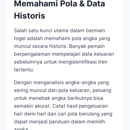
Memahami Pola & Data
Historis
Salah satu kunci utama dalam bermain
togel adalah memahami pola angka yang
muncul secara historis. Banyak pemain
berpengalaman mempelajari data keluaran
sebelumnya untuk mengidentifikasi tren
tertentu.
Dengan menganalisis angka-angka yang
sering muncul dan pola keluaran, peluang
untuk menebak angka berikutnya bisa
semakin akurat. Catat hasil pengeluaran
hari demi hari dan cari pola berulang yang
dapat menjadi panduan dalam memilih
angka.