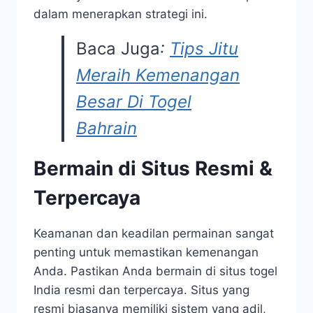
dalam menerapkan strategi ini.
Baca Juga
:
Tips Jitu
Meraih Kemenangan
Besar Di Togel
Bahrain
Bermain di Situs Resmi &
Terpercaya
Keamanan dan keadilan permainan sangat
penting untuk memastikan kemenangan
Anda. Pastikan Anda bermain di situs togel
India resmi dan terpercaya. Situs yang
resmi biasanya memiliki sistem yang adil,