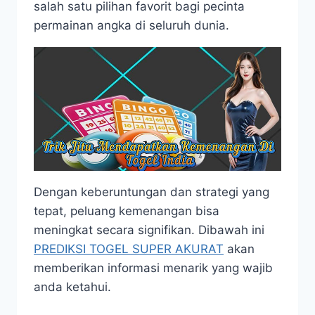
salah satu pilihan favorit bagi pecinta
permainan angka di seluruh dunia.
Dengan keberuntungan dan strategi yang
tepat, peluang kemenangan bisa
meningkat secara signifikan. Dibawah ini
PREDIKSI TOGEL SUPER AKURAT
akan
memberikan informasi menarik yang wajib
anda ketahui.