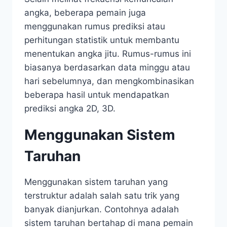
angka, beberapa pemain juga
menggunakan rumus prediksi atau
perhitungan statistik untuk membantu
menentukan angka jitu. Rumus-rumus ini
biasanya berdasarkan data minggu atau
hari sebelumnya, dan mengkombinasikan
beberapa hasil untuk mendapatkan
prediksi angka 2D, 3D.
Menggunakan Sistem
Taruhan
Menggunakan sistem taruhan yang
terstruktur adalah salah satu trik yang
banyak dianjurkan. Contohnya adalah
sistem taruhan bertahap di mana pemain