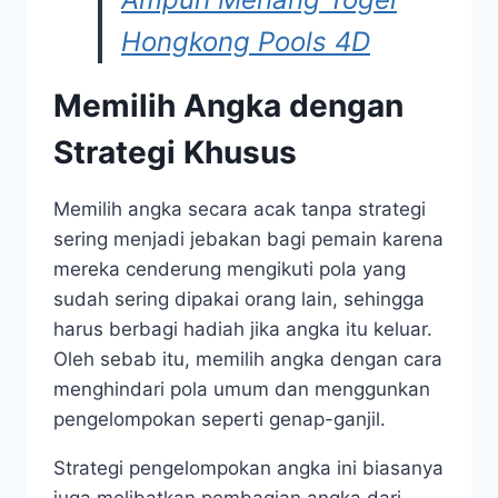
Hongkong Pools 4D
Memilih Angka dengan
Strategi Khusus
Memilih angka secara acak tanpa strategi
sering menjadi jebakan bagi pemain karena
mereka cenderung mengikuti pola yang
sudah sering dipakai orang lain, sehingga
harus berbagi hadiah jika angka itu keluar.
Oleh sebab itu, memilih angka dengan cara
menghindari pola umum dan menggunkan
pengelompokan seperti genap-ganjil.
Strategi pengelompokan angka ini biasanya