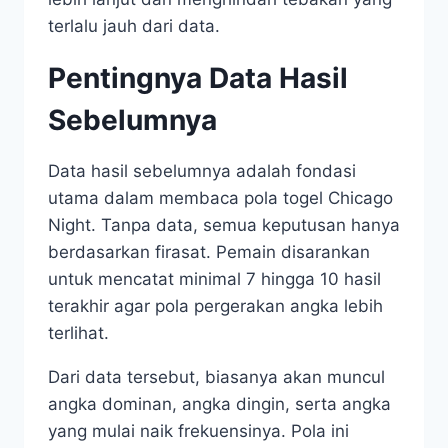
terlalu jauh dari data.
Pentingnya Data Hasil
Sebelumnya
Data hasil sebelumnya adalah fondasi
utama dalam membaca pola togel Chicago
Night. Tanpa data, semua keputusan hanya
berdasarkan firasat. Pemain disarankan
untuk mencatat minimal 7 hingga 10 hasil
terakhir agar pola pergerakan angka lebih
terlihat.
Dari data tersebut, biasanya akan muncul
angka dominan, angka dingin, serta angka
yang mulai naik frekuensinya. Pola ini