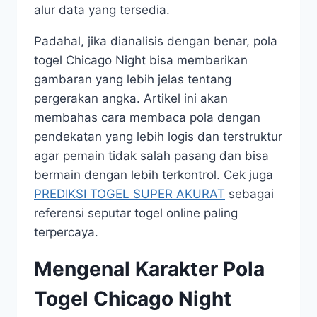
alur data yang tersedia.
Padahal, jika dianalisis dengan benar, pola
togel Chicago Night bisa memberikan
gambaran yang lebih jelas tentang
pergerakan angka. Artikel ini akan
membahas cara membaca pola dengan
pendekatan yang lebih logis dan terstruktur
agar pemain tidak salah pasang dan bisa
bermain dengan lebih terkontrol. Cek juga
PREDIKSI TOGEL SUPER AKURAT
sebagai
referensi seputar togel online paling
terpercaya.
Mengenal Karakter Pola
Togel Chicago Night