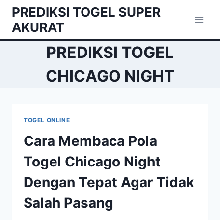
Skip
PREDIKSI TOGEL SUPER
to
AKURAT
content
PREDIKSI TOGEL
CHICAGO NIGHT
TOGEL ONLINE
Cara Membaca Pola
Togel Chicago Night
Dengan Tepat Agar Tidak
Salah Pasang