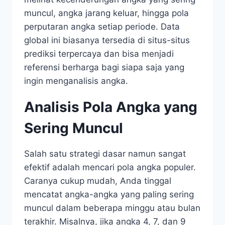
muncul, angka jarang keluar, hingga pola
perputaran angka setiap periode. Data
global ini biasanya tersedia di situs-situs
prediksi terpercaya dan bisa menjadi
referensi berharga bagi siapa saja yang
ingin menganalisis angka.
Analisis Pola Angka yang
Sering Muncul
Salah satu strategi dasar namun sangat
efektif adalah mencari pola angka populer.
Caranya cukup mudah, Anda tinggal
mencatat angka-angka yang paling sering
muncul dalam beberapa minggu atau bulan
terakhir. Misalnya, jika angka 4, 7, dan 9