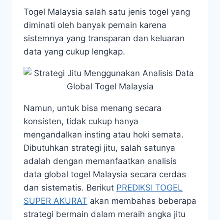
Togel Malaysia salah satu jenis togel yang
diminati oleh banyak pemain karena
sistemnya yang transparan dan keluaran
data yang cukup lengkap.
Namun, untuk bisa menang secara
konsisten, tidak cukup hanya
mengandalkan insting atau hoki semata.
Dibutuhkan strategi jitu, salah satunya
adalah dengan memanfaatkan analisis
data global togel Malaysia secara cerdas
dan sistematis. Berikut
PREDIKSI TOGEL
SUPER AKURAT
akan membahas beberapa
strategi bermain dalam meraih angka jitu