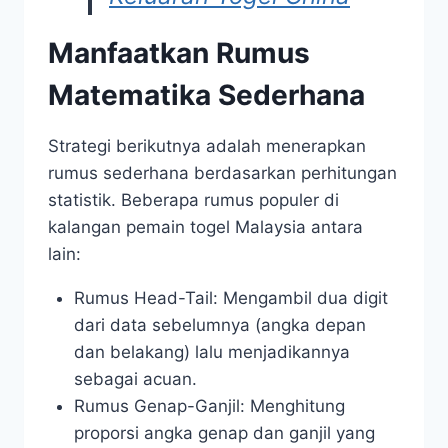
Manfaatkan Rumus
Matematika Sederhana
Strategi berikutnya adalah menerapkan
rumus sederhana berdasarkan perhitungan
statistik. Beberapa rumus populer di
kalangan pemain togel Malaysia antara
lain:
Rumus Head-Tail: Mengambil dua digit
dari data sebelumnya (angka depan
dan belakang) lalu menjadikannya
sebagai acuan.
Rumus Genap-Ganjil: Menghitung
proporsi angka genap dan ganjil yang