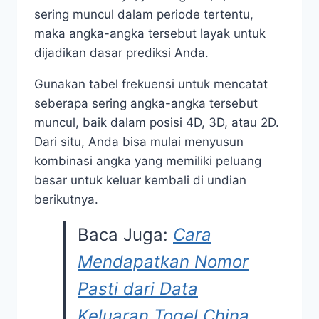
sering muncul dalam periode tertentu,
maka angka-angka tersebut layak untuk
dijadikan dasar prediksi Anda.
Gunakan tabel frekuensi untuk mencatat
seberapa sering angka-angka tersebut
muncul, baik dalam posisi 4D, 3D, atau 2D.
Dari situ, Anda bisa mulai menyusun
kombinasi angka yang memiliki peluang
besar untuk keluar kembali di undian
berikutnya.
Baca Juga:
Cara
Mendapatkan Nomor
Pasti dari Data
Keluaran Togel China