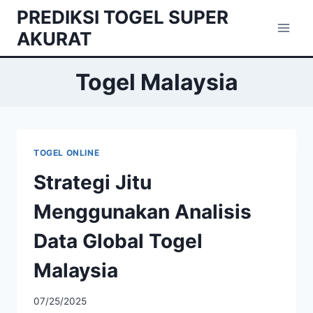
Skip
PREDIKSI TOGEL SUPER
to
AKURAT
content
Togel Malaysia
TOGEL ONLINE
Strategi Jitu
Menggunakan Analisis
Data Global Togel
Malaysia
07/25/2025