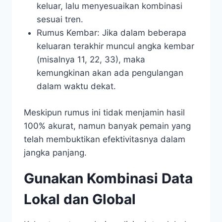
keluar, lalu menyesuaikan kombinasi
sesuai tren.
Rumus Kembar: Jika dalam beberapa
keluaran terakhir muncul angka kembar
(misalnya 11, 22, 33), maka
kemungkinan akan ada pengulangan
dalam waktu dekat.
Meskipun rumus ini tidak menjamin hasil
100% akurat, namun banyak pemain yang
telah membuktikan efektivitasnya dalam
jangka panjang.
Gunakan Kombinasi Data
Lokal dan Global