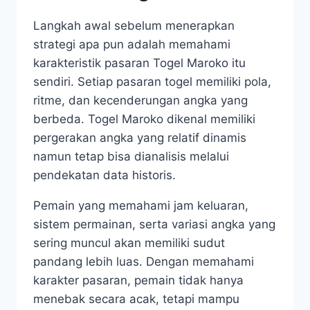
Langkah awal sebelum menerapkan
strategi apa pun adalah memahami
karakteristik pasaran Togel Maroko itu
sendiri. Setiap pasaran togel memiliki pola,
ritme, dan kecenderungan angka yang
berbeda. Togel Maroko dikenal memiliki
pergerakan angka yang relatif dinamis
namun tetap bisa dianalisis melalui
pendekatan data historis.
Pemain yang memahami jam keluaran,
sistem permainan, serta variasi angka yang
sering muncul akan memiliki sudut
pandang lebih luas. Dengan memahami
karakter pasaran, pemain tidak hanya
menebak secara acak, tetapi mampu