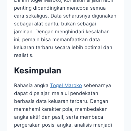
penting dibandingkan mencoba semua
cara sekaligus. Data seharusnya digunakan
sebagai alat bantu, bukan sebagai
jaminan. Dengan menghindari kesalahan
ini, pemain bisa memanfaatkan data
keluaran terbaru secara lebih optimal dan
realistis.
Kesimpulan
Rahasia angka
Togel Maroko
sebenarnya
dapat dipelajari melalui pendekatan
berbasis data keluaran terbaru. Dengan
memahami karakter pola, membedakan
angka aktif dan pasif, serta membaca
pergerakan posisi angka, analisis menjadi