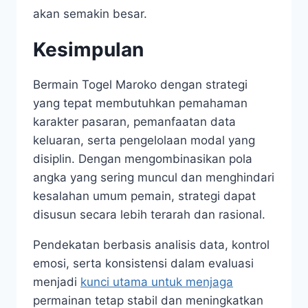
akan semakin besar.
Kesimpulan
Bermain Togel Maroko dengan strategi
yang tepat membutuhkan pemahaman
karakter pasaran, pemanfaatan data
keluaran, serta pengelolaan modal yang
disiplin. Dengan mengombinasikan pola
angka yang sering muncul dan menghindari
kesalahan umum pemain, strategi dapat
disusun secara lebih terarah dan rasional.
Pendekatan berbasis analisis data, kontrol
emosi, serta konsistensi dalam evaluasi
menjadi
kunci utama untuk menjaga
permainan tetap stabil dan meningkatkan