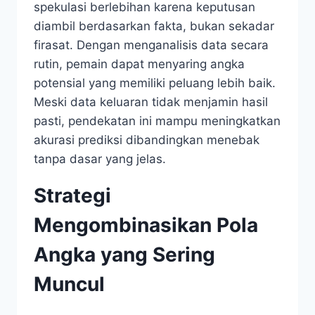
spekulasi berlebihan karena keputusan
diambil berdasarkan fakta, bukan sekadar
firasat. Dengan menganalisis data secara
rutin, pemain dapat menyaring angka
potensial yang memiliki peluang lebih baik.
Meski data keluaran tidak menjamin hasil
pasti, pendekatan ini mampu meningkatkan
akurasi prediksi dibandingkan menebak
tanpa dasar yang jelas.
Strategi
Mengombinasikan Pola
Angka yang Sering
Muncul