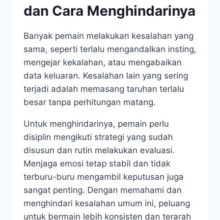
dan Cara Menghindarinya
Banyak pemain melakukan kesalahan yang
sama, seperti terlalu mengandalkan insting,
mengejar kekalahan, atau mengabaikan
data keluaran. Kesalahan lain yang sering
terjadi adalah memasang taruhan terlalu
besar tanpa perhitungan matang.
Untuk menghindarinya, pemain perlu
disiplin mengikuti strategi yang sudah
disusun dan rutin melakukan evaluasi.
Menjaga emosi tetap stabil dan tidak
terburu-buru mengambil keputusan juga
sangat penting. Dengan memahami dan
menghindari kesalahan umum ini, peluang
untuk bermain lebih konsisten dan terarah