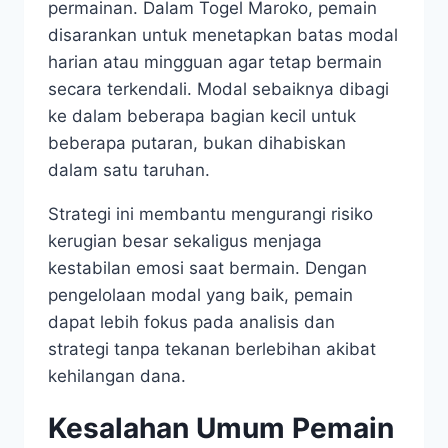
permainan. Dalam Togel Maroko, pemain
disarankan untuk menetapkan batas modal
harian atau mingguan agar tetap bermain
secara terkendali. Modal sebaiknya dibagi
ke dalam beberapa bagian kecil untuk
beberapa putaran, bukan dihabiskan
dalam satu taruhan.
Strategi ini membantu mengurangi risiko
kerugian besar sekaligus menjaga
kestabilan emosi saat bermain. Dengan
pengelolaan modal yang baik, pemain
dapat lebih fokus pada analisis dan
strategi tanpa tekanan berlebihan akibat
kehilangan dana.
Kesalahan Umum Pemain