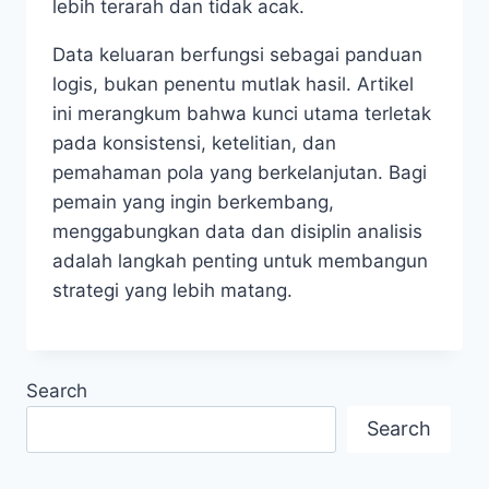
lebih terarah dan tidak acak.
Data keluaran berfungsi sebagai panduan
logis, bukan penentu mutlak hasil. Artikel
ini merangkum bahwa kunci utama terletak
pada konsistensi, ketelitian, dan
pemahaman pola yang berkelanjutan. Bagi
pemain yang ingin berkembang,
menggabungkan data dan disiplin analisis
adalah langkah penting untuk membangun
strategi yang lebih matang.
Search
Search