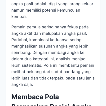
angka pasif adalah digit yang jarang keluar
namun memiliki potensi kemunculan
kembali.
Pemain pemula sering hanya fokus pada
angka aktif dan melupakan angka pasif.
Padahal, kombinasi keduanya sering
menghasilkan susunan angka yang lebih
seimbang. Dengan membagi angka ke
dalam dua kategori ini, analisis menjadi
lebih sistematis. Pola ini membantu pemain
melihat peluang dari sudut pandang yang
lebih luas dan tidak terpaku pada satu jenis
angka saja.
Membaca Pola