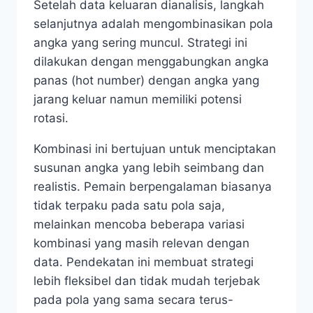
Setelah data keluaran dianalisis, langkah
selanjutnya adalah mengombinasikan pola
angka yang sering muncul. Strategi ini
dilakukan dengan menggabungkan angka
panas (hot number) dengan angka yang
jarang keluar namun memiliki potensi
rotasi.
Kombinasi ini bertujuan untuk menciptakan
susunan angka yang lebih seimbang dan
realistis. Pemain berpengalaman biasanya
tidak terpaku pada satu pola saja,
melainkan mencoba beberapa variasi
kombinasi yang masih relevan dengan
data. Pendekatan ini membuat strategi
lebih fleksibel dan tidak mudah terjebak
pada pola yang sama secara terus-