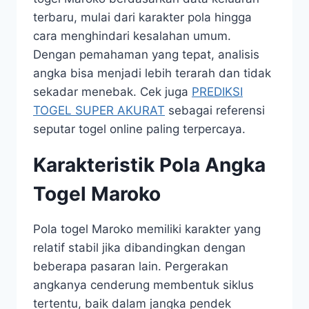
terbaru, mulai dari karakter pola hingga
cara menghindari kesalahan umum.
Dengan pemahaman yang tepat, analisis
angka bisa menjadi lebih terarah dan tidak
sekadar menebak. Cek juga
PREDIKSI
TOGEL SUPER AKURAT
sebagai referensi
seputar togel online paling terpercaya.
Karakteristik Pola Angka
Togel Maroko
Pola togel Maroko memiliki karakter yang
relatif stabil jika dibandingkan dengan
beberapa pasaran lain. Pergerakan
angkanya cenderung membentuk siklus
tertentu, baik dalam jangka pendek