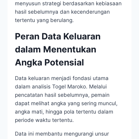
menyusun strategi berdasarkan kebiasaan
hasil sebelumnya dan kecenderungan
tertentu yang berulang.
Peran Data Keluaran
dalam Menentukan
Angka Potensial
Data keluaran menjadi fondasi utama
dalam analisis Togel Maroko. Melalui
pencatatan hasil sebelumnya, pemain
dapat melihat angka yang sering muncul,
angka mati, hingga pola tertentu dalam
periode waktu tertentu.
Data ini membantu mengurangi unsur