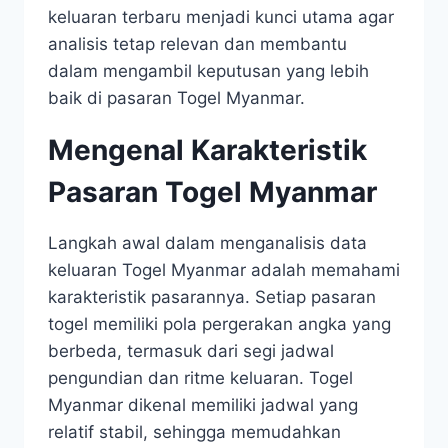
keluaran terbaru menjadi kunci utama agar
analisis tetap relevan dan membantu
dalam mengambil keputusan yang lebih
baik di pasaran Togel Myanmar.
Mengenal Karakteristik
Pasaran Togel Myanmar
Langkah awal dalam menganalisis data
keluaran Togel Myanmar adalah memahami
karakteristik pasarannya. Setiap pasaran
togel memiliki pola pergerakan angka yang
berbeda, termasuk dari segi jadwal
pengundian dan ritme keluaran. Togel
Myanmar dikenal memiliki jadwal yang
relatif stabil, sehingga memudahkan