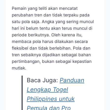
Pemain yang teliti akan mencatat
perubahan tren dan tidak terpaku pada
satu pola saja. Angka yang sering muncul
hari ini belum tentu akan terus muncul di
periode berikutnya. Oleh karena itu,
membaca pola harus dilakukan secara
fleksibel dan tidak berlebihan. Pola dan
tren sebaiknya dijadikan sebagai bahan
pertimbangan, bukan sebagai kepastian
mutlak.
Baca Juga:
Panduan
Lengkap Togel
Philippines untuk
Pemula dan Pro