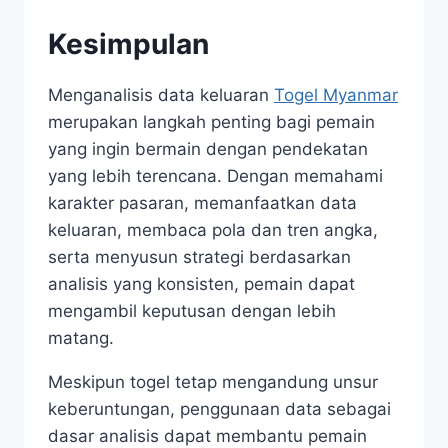
Kesimpulan
Menganalisis data keluaran
Togel Myanmar
merupakan langkah penting bagi pemain
yang ingin bermain dengan pendekatan
yang lebih terencana. Dengan memahami
karakter pasaran, memanfaatkan data
keluaran, membaca pola dan tren angka,
serta menyusun strategi berdasarkan
analisis yang konsisten, pemain dapat
mengambil keputusan dengan lebih
matang.
Meskipun togel tetap mengandung unsur
keberuntungan, penggunaan data sebagai
dasar analisis dapat membantu pemain