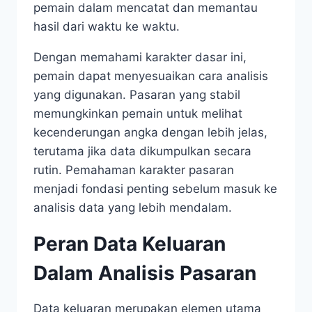
pemain dalam mencatat dan memantau
hasil dari waktu ke waktu.
Dengan memahami karakter dasar ini,
pemain dapat menyesuaikan cara analisis
yang digunakan. Pasaran yang stabil
memungkinkan pemain untuk melihat
kecenderungan angka dengan lebih jelas,
terutama jika data dikumpulkan secara
rutin. Pemahaman karakter pasaran
menjadi fondasi penting sebelum masuk ke
analisis data yang lebih mendalam.
Peran Data Keluaran
Dalam Analisis Pasaran
Data keluaran merupakan elemen utama