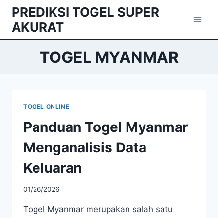
Skip
PREDIKSI TOGEL SUPER
to
AKURAT
content
TOGEL MYANMAR
TOGEL ONLINE
Panduan Togel Myanmar
Menganalisis Data
Keluaran
01/26/2026
Togel Myanmar merupakan salah satu